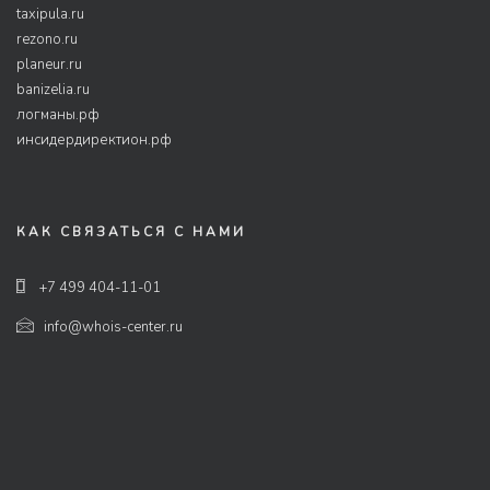
taxipula.ru
rezono.ru
planeur.ru
banizelia.ru
логманы.рф
инсидердиректион.рф
КАК СВЯЗАТЬСЯ С НАМИ
+7 499 404-11-01
info@whois-center.ru