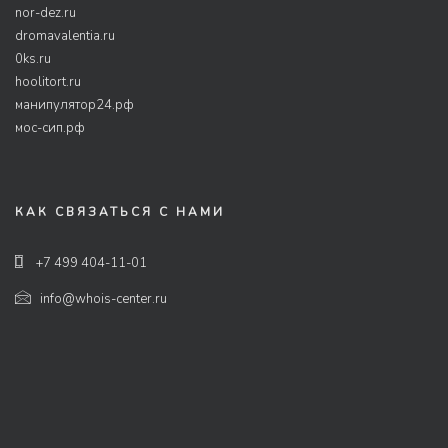
nor-dez.ru
dromavalentia.ru
0ks.ru
hoolitort.ru
манипулятор24.рф
мос-сип.рф
КАК СВЯЗАТЬСЯ С НАМИ
+7 499 404-11-01
info@whois-center.ru