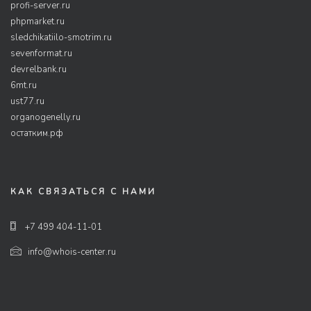
profi-server.ru
phpmarket.ru
sledchikatiilo-smotrim.ru
sevenformat.ru
devrelbank.ru
6mt.ru
ust77.ru
organogenelly.ru
остатким.рф
КАК СВЯЗАТЬСЯ С НАМИ
+7 499 404-11-01
info@whois-center.ru