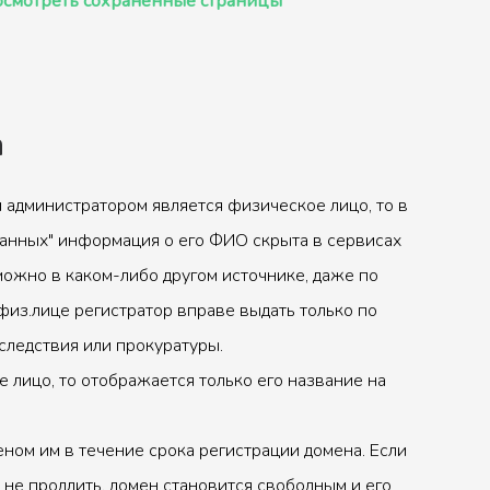
смотреть сохранённые страницы
а
 администратором является физическое лицо, то в
анных" информация о его ФИО скрыта в сервисах
можно в каком-либо другом источнике, даже по
физ.лице регистратор вправе выдать только по
следствия или прокуратуры.
 лицо, то отображается только его название на
ном им в течение срока регистрации домена. Если
 не продлить, домен становится свободным и его