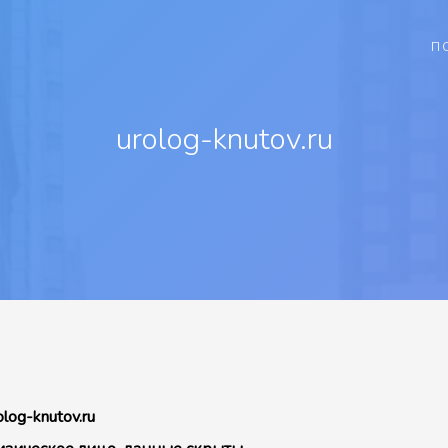
П
urolog-knutov.ru
olog-knutov.ru