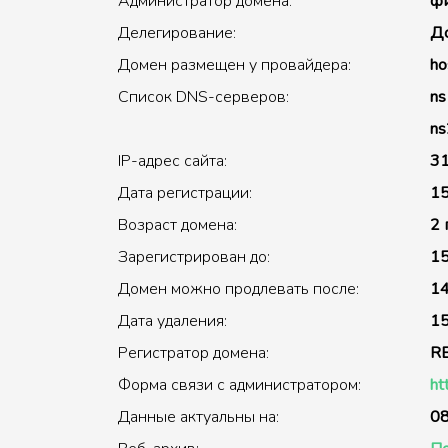
Администратор домена:
фи
Делегирование:
До
Домен размещен у провайдера:
ho
Список DNS-серверов:
ns
ns
IP-адрес сайта:
31
Дата регистрации:
15
Возраст домена:
2 
Зарегистрирован до:
15
Домен можно продлевать после:
14
Дата удаления:
15
Регистратор домена:
R
Форма связи с администратором:
ht
Данные актуальны на:
08