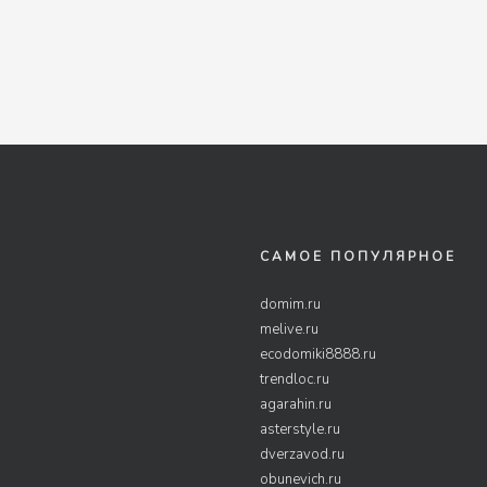
САМОЕ ПОПУЛЯРНОЕ
domim.ru
melive.ru
ecodomiki8888.ru
trendloc.ru
agarahin.ru
asterstyle.ru
dverzavod.ru
obunevich.ru