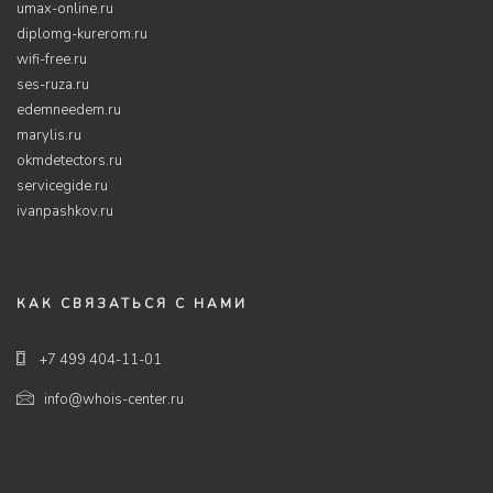
umax-online.ru
diplomg-kurerom.ru
wifi-free.ru
ses-ruza.ru
edemneedem.ru
marylis.ru
okmdetectors.ru
servicegide.ru
ivanpashkov.ru
КАК СВЯЗАТЬСЯ С НАМИ
+7 499 404-11-01
info@whois-center.ru