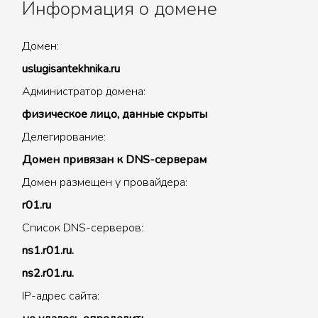
Информация о домене
Домен:
uslugisantekhnika.ru
Администратор домена:
физическое лицо, данные скрыты
Делегирование:
Домен привязан к DNS-серверам
Домен размещен у провайдера:
r01.ru
Список DNS-серверов:
ns1.r01.ru.
ns2.r01.ru.
IP-адрес сайта: