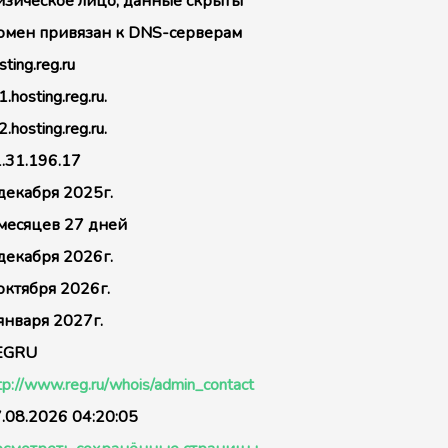
зическое лицо, данные скрыты
мен привязан к DNS-серверам
sting.reg.ru
1.hosting.reg.ru.
2.hosting.reg.ru.
.31.196.17
декабря 2025г.
месяцев 27 дней
декабря 2026г.
октября 2026г.
января 2027г.
EGRU
tp://www.reg.ru/whois/admin_contact
.08.2026 04:20:05