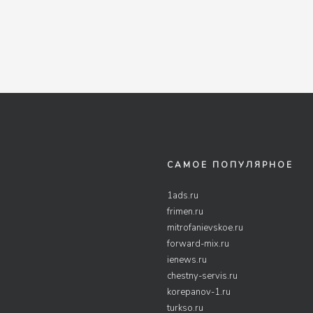
САМОЕ ПОПУЛЯРНОЕ
1ads.ru
frimen.ru
mitrofanievskoe.ru
forward-mix.ru
ienews.ru
chestny-servis.ru
korepanov-1.ru
turkso.ru