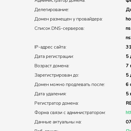
Администратор домена:
фи
Делегирование:
До
Домен размещен у провайдера:
ho
Список DNS-серверов:
ns
ns
IP-адрес сайта:
31
Дата регистрации:
5 
Возраст домена:
7 
Зарегистрирован до:
5 
Домен можно продлевать после:
6 
Дата удаления:
5 
Регистратор домена:
R
Форма связи с администратором:
ht
Данные актуальны на:
07