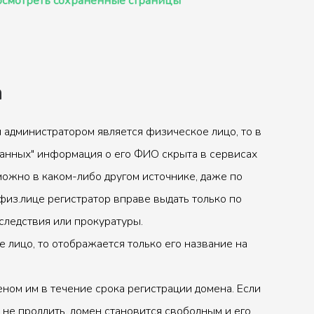
смотреть сохранённые страницы
а
 администратором является физическое лицо, то в
анных" информация о его ФИО скрыта в сервисах
можно в каком-либо другом источнике, даже по
физ.лице регистратор вправе выдать только по
следствия или прокуратуры.
 лицо, то отображается только его название на
ном им в течение срока регистрации домена. Если
 не продлить, домен становится свободным и его