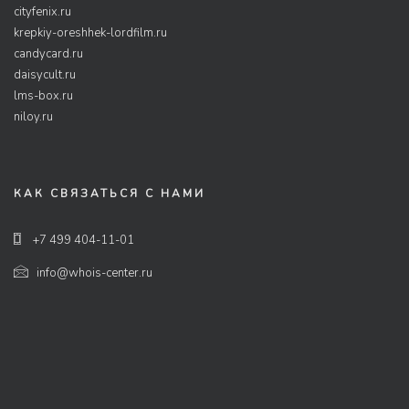
cityfenix.ru
krepkiy-oreshhek-lordfilm.ru
candycard.ru
daisycult.ru
lms-box.ru
niloy.ru
КАК СВЯЗАТЬСЯ С НАМИ
+7 499 404-11-01
info@whois-center.ru