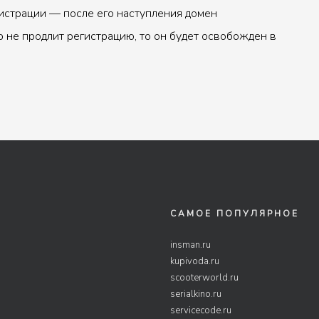
истрации — после его наступления домен
р не продлит регистрацию, то он будет освобожден в
САМОЕ ПОПУЛЯРНОЕ
insman.ru
kupivoda.ru
scooterworld.ru
serialkino.ru
servicecode.ru