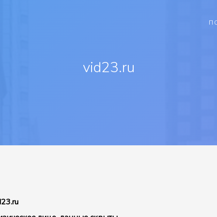
П
vid23.ru
d23.ru