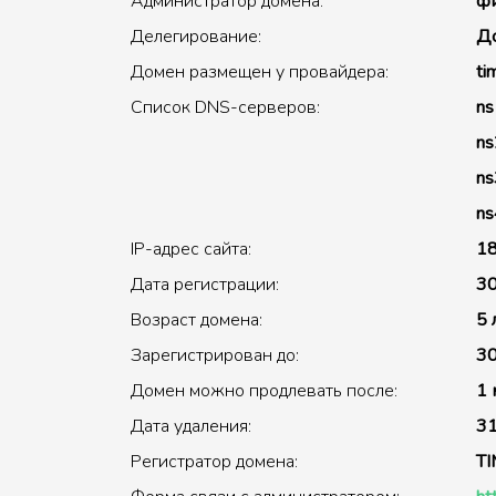
Администратор домена:
фи
Делегирование:
До
Домен размещен у провайдера:
ti
Список DNS-серверов:
ns
ns
ns
ns
IP-адрес сайта:
18
Дата регистрации:
30
Возраст домена:
5 
Зарегистрирован до:
30
Домен можно продлевать после:
1 
Дата удаления:
31
Регистратор домена:
T