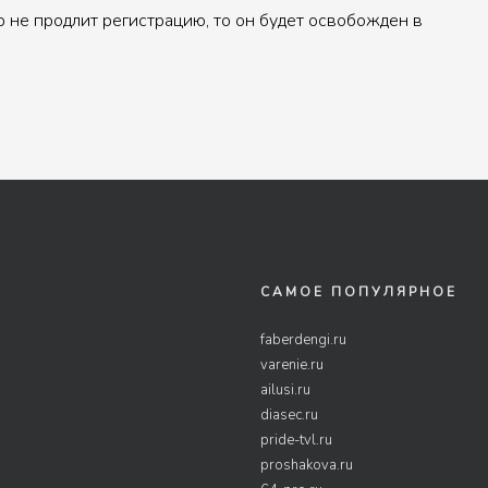
р не продлит регистрацию, то он будет освобожден в
САМОЕ ПОПУЛЯРНОЕ
faberdengi.ru
varenie.ru
ailusi.ru
diasec.ru
pride-tvl.ru
proshakova.ru