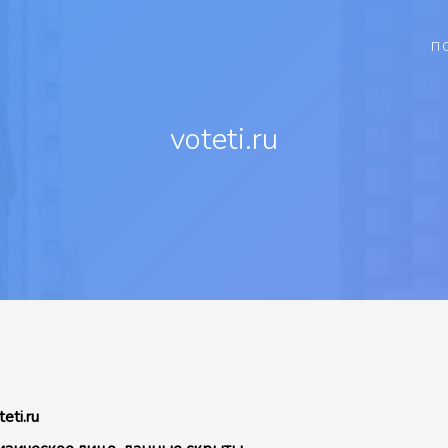
П
voteti.ru
teti.ru