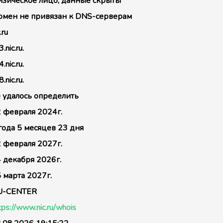
зическое лицо, данные скрыты
мен не привязан к DNS-серверам
.ru
.nic.ru.
.nic.ru.
.nic.ru.
 удалось определить
 февраля 2024г.
года 5 месяцев 23 дня
 февраля 2027г.
 декабря 2026г.
 марта 2027г.
U-CENTER
tps://www.nic.ru/whois