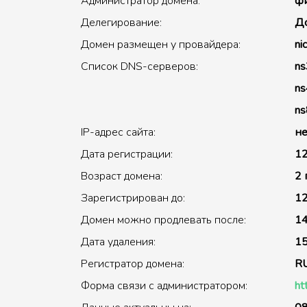
Администратор домена:
фи
Делегирование:
До
Домен размещен у провайдера:
nic
Список DNS-серверов:
ns3
ns4
ns8
IP-адрес сайта:
не
Дата регистрации:
12
Возраст домена:
2 
Зарегистрирован до:
12
Домен можно продлевать после:
14
Дата удаления:
15
Регистратор домена:
R
Форма связи с администратором:
ht