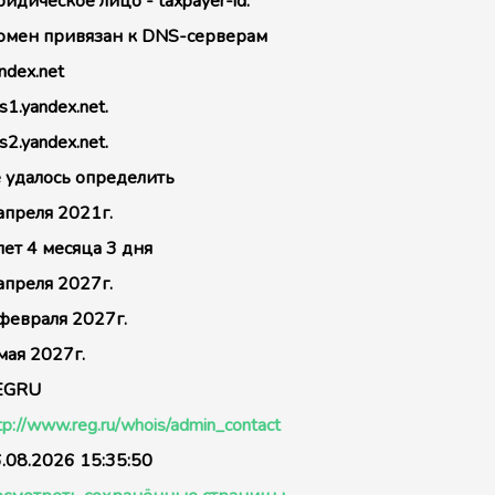
идическое лицо - taxpayer-id:
мен привязан к DNS-серверам
ndex.net
s1.yandex.net.
s2.yandex.net.
 удалось определить
апреля 2021г.
лет 4 месяца 3 дня
апреля 2027г.
февраля 2027г.
мая 2027г.
EGRU
tp://www.reg.ru/whois/admin_contact
.08.2026 15:35:50