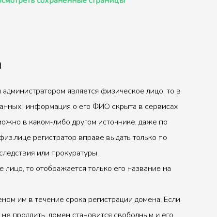
смотреть сохранённые страницы
а
 администратором является физическое лицо, то в
анных" информация о его ФИО скрыта в сервисах
можно в каком-либо другом источнике, даже по
физ.лице регистратор вправе выдать только по
следствия или прокуратуры.
 лицо, то отображается только его название на
ном им в течение срока регистрации домена. Если
 не продлить, домен становится свободным и его