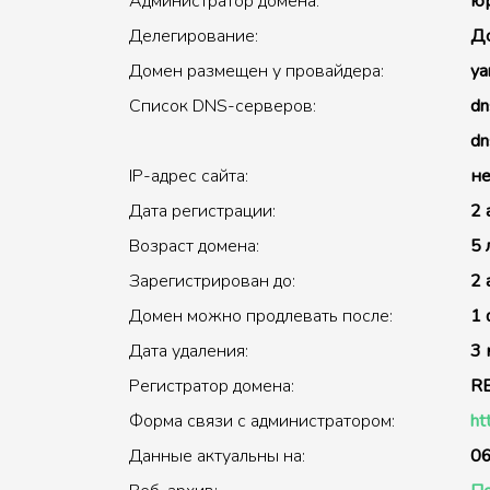
Администратор домена:
юр
Делегирование:
До
Домен размещен у провайдера:
ya
Список DNS-серверов:
dn
dn
IP-адрес сайта:
не
Дата регистрации:
2 
Возраст домена:
5 
Зарегистрирован до:
2 
Домен можно продлевать после:
1 
Дата удаления:
3 
Регистратор домена:
R
Форма связи с администратором:
ht
Данные актуальны на:
06