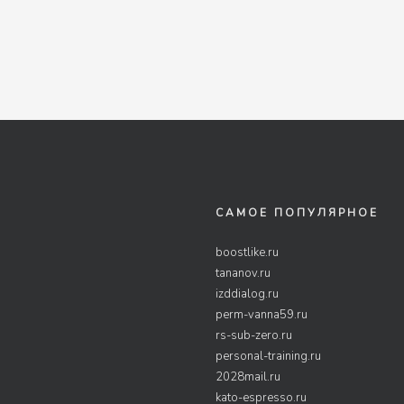
САМОЕ ПОПУЛЯРНОЕ
boostlike.ru
tananov.ru
izddialog.ru
perm-vanna59.ru
rs-sub-zero.ru
personal-training.ru
2028mail.ru
kato-espresso.ru