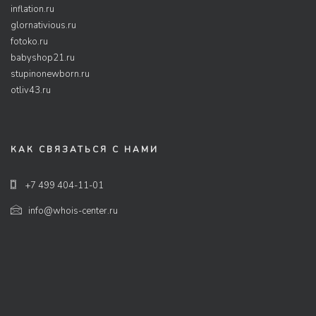
inflation.ru
glornativious.ru
fotoko.ru
babyshop21.ru
stupinonewborn.ru
otliv43.ru
КАК СВЯЗАТЬСЯ С НАМИ
+7 499 404-11-01
info@whois-center.ru