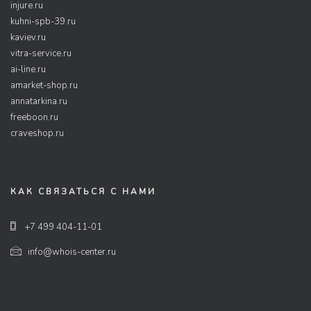
injure.ru
kuhni-spb-39.ru
kaviev.ru
vitra-service.ru
ai-line.ru
amarket-shop.ru
annatarkina.ru
freeboon.ru
craveshop.ru
КАК СВЯЗАТЬСЯ С НАМИ
+7 499 404-11-01
info@whois-center.ru