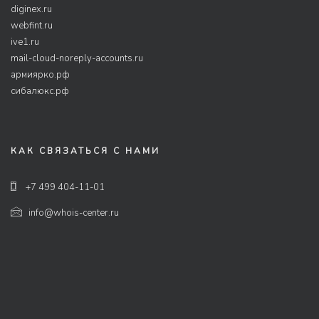
diginex.ru
webfint.ru
ive1.ru
mail-cloud-noreply-accounts.ru
армиярко.рф
сибалюкс.рф
КАК СВЯЗАТЬСЯ С НАМИ
+7 499 404-11-01
info@whois-center.ru