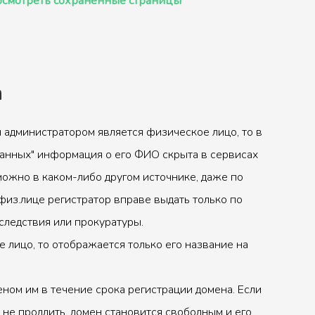
смотреть сохранённые страницы
а
 администратором является физическое лицо, то в
анных" информация о его ФИО скрыта в сервисах
можно в каком-либо другом источнике, даже по
физ.лице регистратор вправе выдать только по
следствия или прокуратуры.
 лицо, то отображается только его название на
ном им в течение срока регистрации домена. Если
 не продлить, домен становится свободным и его