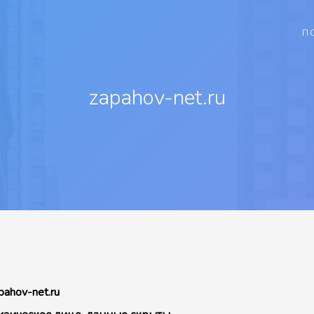
П
zapahov-net.ru
pahov-net.ru