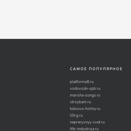
САМОЕ ПОПУЛЯРНОЕ
platforma8.ru
vodovozki-spb.ru
marisha-songs.ru
stroybam.ru
toksovo-holmy.ru
l0lrg.ru
nepreryvnyy-svet.ru
filtr-industriya.ru