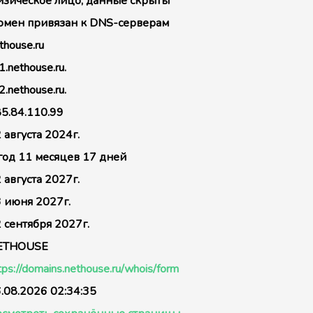
зическое лицо, данные скрыты
мен привязан к DNS-серверам
thouse.ru
1.nethouse.ru.
2.nethouse.ru.
5.84.110.99
 августа 2024г.
год 11 месяцев 17 дней
 августа 2027г.
 июня 2027г.
 сентября 2027г.
ETHOUSE
tps://domains.nethouse.ru/whois/form
.08.2026 02:34:35