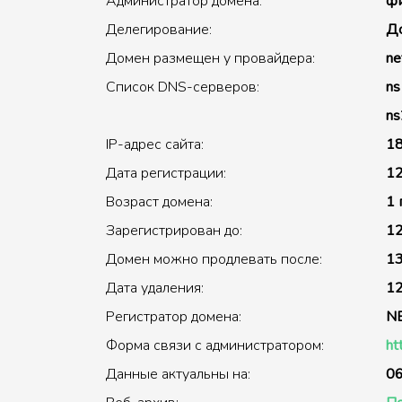
Администратор домена:
фи
Делегирование:
До
Домен размещен у провайдера:
ne
Список DNS-серверов:
ns
ns
IP-адрес сайта:
18
Дата регистрации:
12
Возраст домена:
1 
Зарегистрирован до:
12
Домен можно продлевать после:
13
Дата удаления:
12
Регистратор домена:
N
Форма связи с администратором:
ht
Данные актуальны на:
06